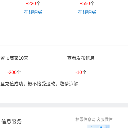
+220
个
+550
个
在线购买
在线购买
置顶商家10天
查看发布信息
-200
个
-10
个
一旦充值成功，概不接受退款，敬请谅解
栖霞信息网 客服微信
信息服务