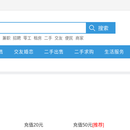
：
兼职
招聘
零工
租房
二手
交友
便民
商家
售
交友婚恋
二手出售
二手求购
生活服务
充值20元
充值50元
[推荐]