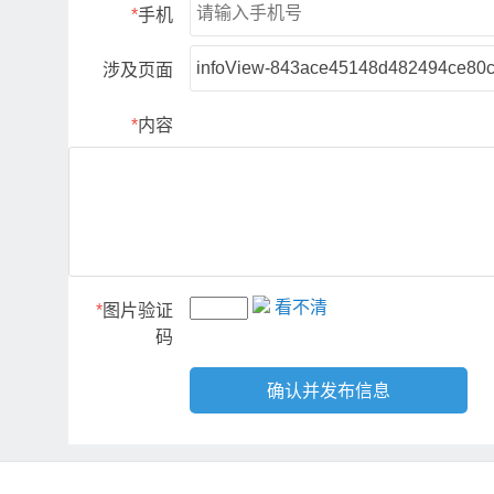
*
手机
涉及页面
*
内容
看不清
*
图片验证
码