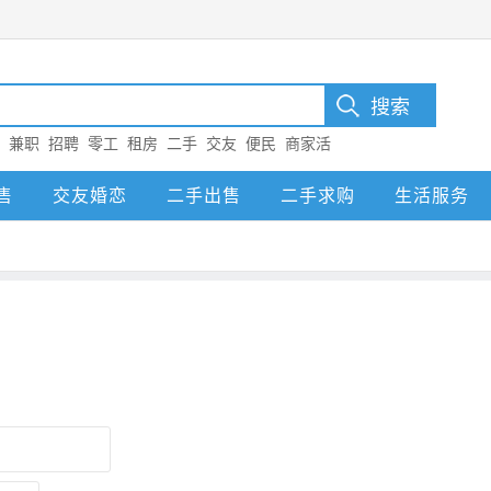
：
兼职
招聘
零工
租房
二手
交友
便民
商家活
售
交友婚恋
二手出售
二手求购
生活服务