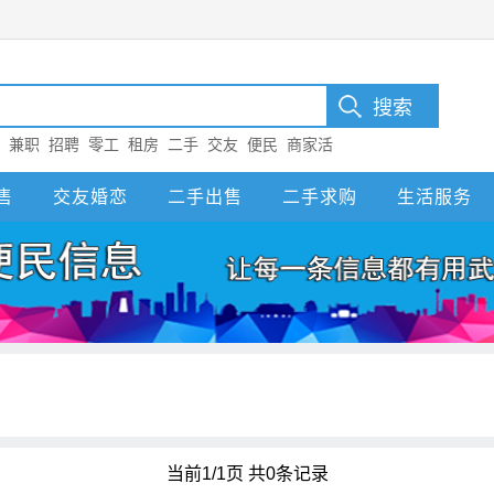
：
兼职
招聘
零工
租房
二手
交友
便民
商家活
售
交友婚恋
二手出售
二手求购
生活服务
当前1/1页 共0条记录