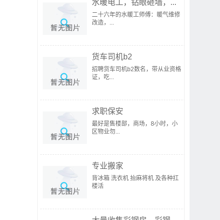
水暖电工，钻眼砸墙，...
二十六年的水暖工师傅：暖气维修
改造，...
货车司机b2
招聘货车司机b2数名，带从业资格
证，吃...
求职保安
最好是售楼部，商场，8小时，小
区物业勿...
专业搬家
背冰箱 洗衣机 抬麻将机 及各种扛
楼活