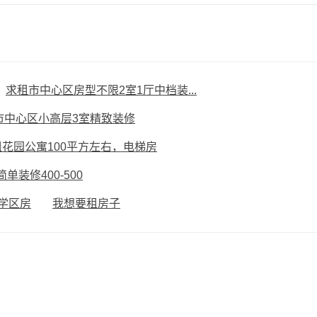
求租市中心区房型不限2室1厅中档装...
市中心区小高层3室精致装修
租花园公寓100平方左右，电梯房
单装修400-500
学区房
我想要租房子