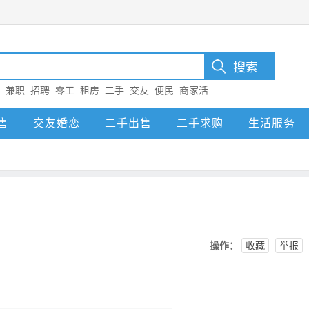
：
兼职
招聘
零工
租房
二手
交友
便民
商家活
售
交友婚恋
二手出售
二手求购
生活服务
操作：
收藏
举报