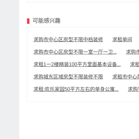
可能感兴趣
求购市中心区房型不限中档装修
求租单间
求购市中心区房型不限一室一厅一卫...
求购
求租1一2楼精装100平方里面基本设备...
求
求购城东区域房型不限装修不限
求租市中心简
求租:欢乐家园50平方左右的单身公寓...
求购