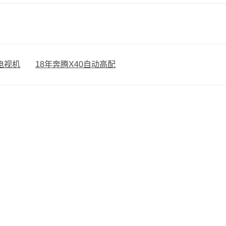
电视机
18年奔腾X40自动高配