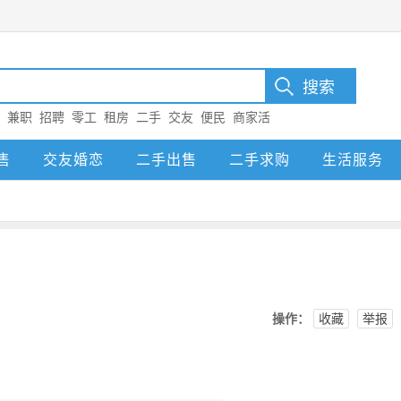
：
兼职
招聘
零工
租房
二手
交友
便民
商家活
售
交友婚恋
二手出售
二手求购
生活服务
操作：
收藏
举报