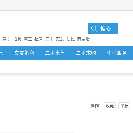
：
兼职
招聘
零工
租房
二手
交友
便民
商家活
售
交友婚恋
二手出售
二手求购
生活服务
操作：
收藏
举报