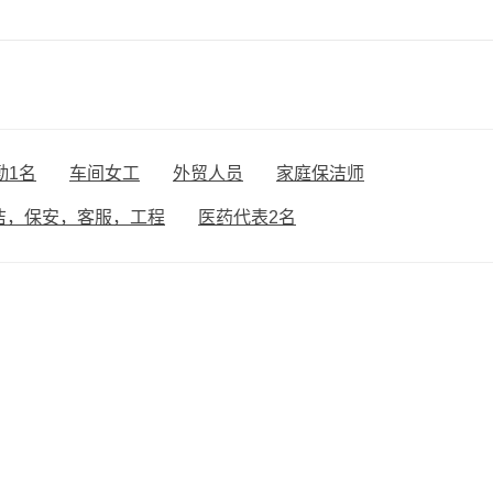
勤1名
车间女工
外贸人员
家庭保洁师
洁，保安，客服，工程
医药代表2名