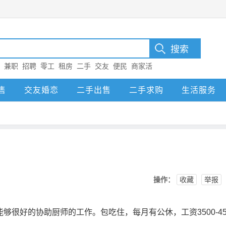
：
兼职
招聘
零工
租房
二手
交友
便民
商家活
售
交友婚恋
二手出售
二手求购
生活服务
操作：
收藏
举报
很好的协助厨师的工作。包吃住，每月有公休，工资3500-45