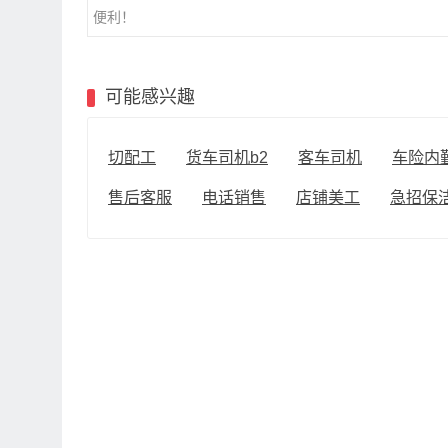
便利！
可能感兴趣
切配工
货车司机b2
客车司机
车险内
售后客服
电话销售
店铺美工
急招保